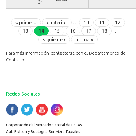
31
Páginas
« primero
‹ anterior
…
10
11
12
13
14
15
16
17
18
…
siguiente ›
última »
Para más información, contactarse con el Departamento de
Contratos.
Redes Sociales
Corporación del Mercado Central de Bs. As.
Aut. Richieri y Boulogne Sur Mer . Tapiales