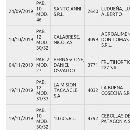
PAB.
10
SANTOIANNI
LUDUEÑA, LU
24/09/2019
2640
MOD.
S.R.L.
ALBERTO
46
PAB.
AGROALIME
12
CALABRESE,
10/10/2019
4099
DON TOMAS
MOD.
NICOLAS
S.R.L.
30/32
PAB. 2
BERNASCONE,
FRUTIHORTI
04/11/2019
MOD.
DANIEL
3771
227 S.R.L.
27
OSVALDO
PAB.
LA MISION
12
LA BUENA
19/11/2019
TACAAGLE
4032
MOD.
COSECHA S.R.
S.A.
31/33
PAB.
10
CEBOLLAS DE
19/11/2019
1030 S.R.L.
4792
MOD.
PATAGONIA S.
30/32