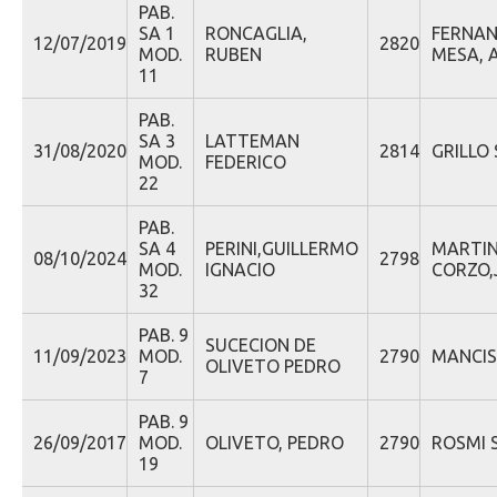
PAB.
SA 1
RONCAGLIA,
FERNA
12/07/2019
2820
MOD.
RUBEN
MESA, 
11
PAB.
SA 3
LATTEMAN
31/08/2020
2814
GRILLO 
MOD.
FEDERICO
22
PAB.
SA 4
PERINI,GUILLERMO
MARTI
08/10/2024
2798
MOD.
IGNACIO
CORZO,
32
PAB. 9
SUCECION DE
11/09/2023
MOD.
2790
MANCIS 
OLIVETO PEDRO
7
PAB. 9
26/09/2017
MOD.
OLIVETO, PEDRO
2790
ROSMI S
19