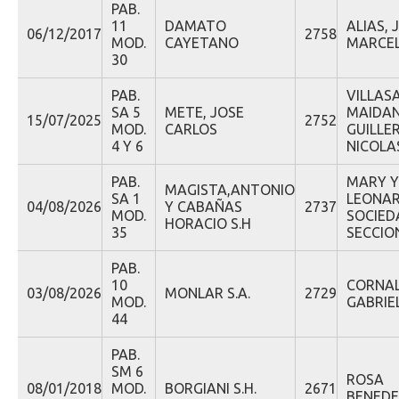
PAB.
11
DAMATO
ALIAS, 
06/12/2017
2758
MOD.
CAYETANO
MARCE
30
PAB.
VILLAS
SA 5
METE, JOSE
MAIDAN
15/07/2025
2752
MOD.
CARLOS
GUILLE
4 Y 6
NICOLA
PAB.
MARY Y
MAGISTA,ANTONIO
SA 1
LEONA
04/08/2026
Y CABAÑAS
2737
MOD.
SOCIED
HORACIO S.H
35
SECCION
PAB.
10
CORNAL
03/08/2026
MONLAR S.A.
2729
MOD.
GABRIE
44
PAB.
SM 6
ROSA
08/01/2018
MOD.
BORGIANI S.H.
2671
BENEDE