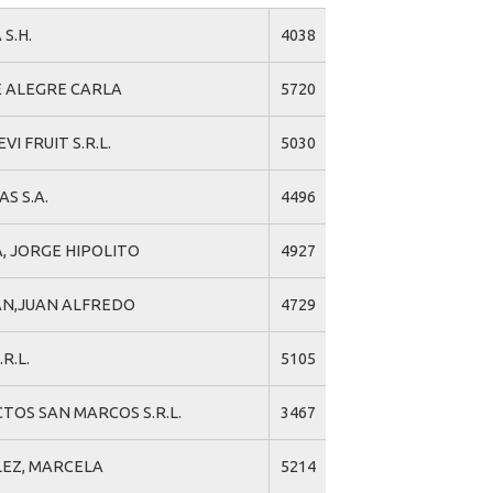
S.H.
4038
 ALEGRE CARLA
5720
EVI FRUIT S.R.L.
5030
S S.A.
4496
, JORGE HIPOLITO
4927
N,JUAN ALFREDO
4729
R.L.
5105
TOS SAN MARCOS S.R.L.
3467
EZ, MARCELA
5214