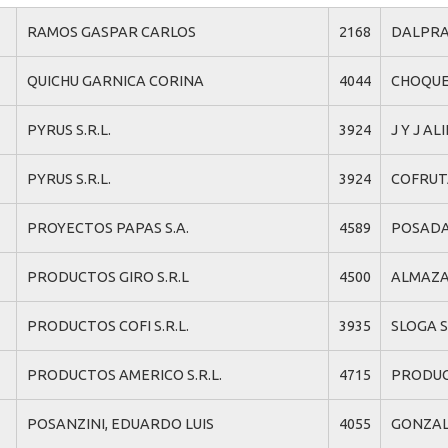
RAMOS GASPAR CARLOS
2168
DALPRA 
QUICHU GARNICA CORINA
4044
CHOQUE
PYRUS S.R.L.
3924
J Y J ALI
PYRUS S.R.L.
3924
COFRUTA
PROYECTOS PAPAS S.A.
4589
POSADA
PRODUCTOS GIRO S.R.L
4500
ALMAZA
PRODUCTOS COFI S.R.L.
3935
SLOGA S.
PRODUCTOS AMERICO S.R.L.
4715
PRODUC
POSANZINI, EDUARDO LUIS
4055
GONZAL