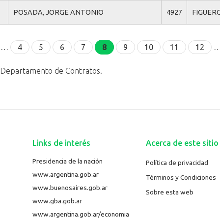
POSADA, JORGE ANTONIO
4927
FIGUER
…
4
5
6
7
8
9
10
11
12
l Departamento de Contratos.
Links de interés
Acerca de este sitio
Presidencia de la nación
Política de privacidad
www.argentina.gob.ar
Términos y Condiciones
www.buenosaires.gob.ar
Sobre esta web
www.gba.gob.ar
www.argentina.gob.ar/economia