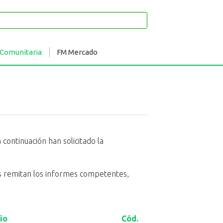
 Comunitaria
FM Mercado
continuación han solicitado la
eas remitan los informes competentes,
io
Cód.