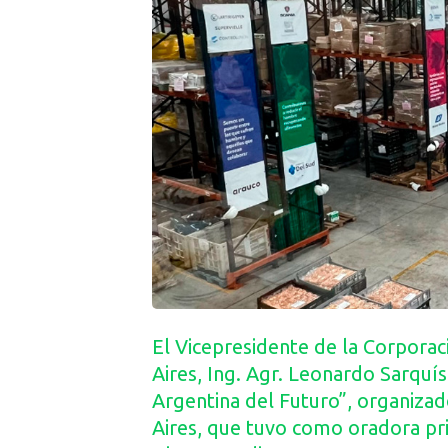
El Vicepresidente de la Corpora
Aires, Ing. Agr. Leonardo Sarquís
Argentina del Futuro”, organiza
Aires, que tuvo como oradora prin