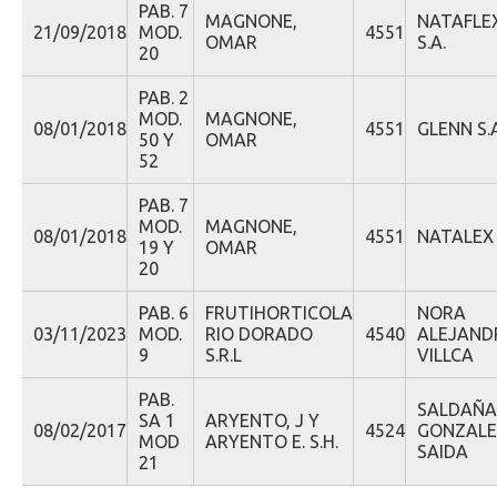
PAB. 7
MAGNONE,
NATAFLE
21/09/2018
MOD.
4551
OMAR
S.A.
20
PAB. 2
MOD.
MAGNONE,
08/01/2018
4551
GLENN S.A
50 Y
OMAR
52
PAB. 7
MOD.
MAGNONE,
08/01/2018
4551
NATALEX 
19 Y
OMAR
20
PAB. 6
FRUTIHORTICOLA
NORA
03/11/2023
MOD.
RIO DORADO
4540
ALEJAND
9
S.R.L
VILLCA
PAB.
SALDAÑA
SA 1
ARYENTO, J Y
08/02/2017
4524
GONZALE
MOD
ARYENTO E. S.H.
SAIDA
21