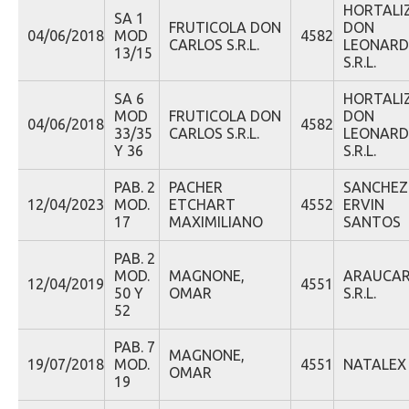
HORTALI
SA 1
FRUTICOLA DON
DON
04/06/2018
MOD
4582
CARLOS S.R.L.
LEONAR
13/15
S.R.L.
SA 6
HORTALI
MOD
FRUTICOLA DON
DON
04/06/2018
4582
33/35
CARLOS S.R.L.
LEONAR
Y 36
S.R.L.
PAB. 2
PACHER
SANCHEZ
12/04/2023
MOD.
ETCHART
4552
ERVIN
17
MAXIMILIANO
SANTOS
PAB. 2
MOD.
MAGNONE,
ARAUCAR
12/04/2019
4551
50 Y
OMAR
S.R.L.
52
PAB. 7
MAGNONE,
19/07/2018
MOD.
4551
NATALEX 
OMAR
19