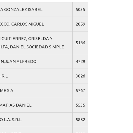
A GONZALEZ ISABEL
5035
ECCO, CARLOS MIGUEL
2859
GUITIERREZ, GRISELDA Y
5164
LTA, DANIEL SOCIEDAD SIMPLE
N,JUAN ALFREDO
4729
.R.L
3826
ME S.A
5767
MATIAS DANIEL
5535
L.A. S.R.L.
5852