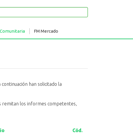
 Comunitaria
FM Mercado
continuación han solicitado la
eas remitan los informes competentes,
io
Cód.