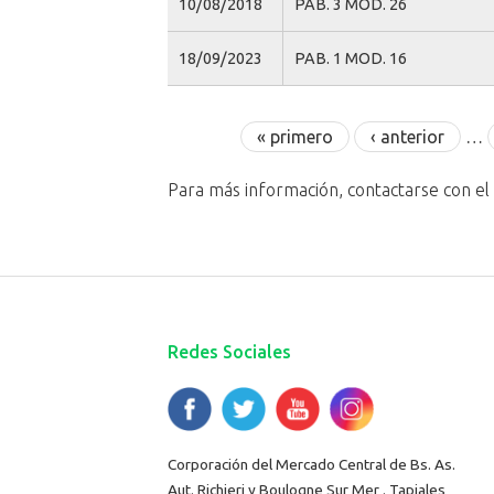
10/08/2018
PAB. 3 MOD. 26
18/09/2023
PAB. 1 MOD. 16
Páginas
« primero
‹ anterior
…
Para más información, contactarse con e
Redes Sociales
Corporación del Mercado Central de Bs. As.
Aut. Richieri y Boulogne Sur Mer . Tapiales