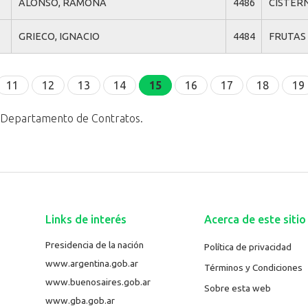
ALONSO, RAMONA
4486
CISTERN
GRIECO, IGNACIO
4484
FRUTAS 
11
12
13
14
15
16
17
18
19
l Departamento de Contratos.
Links de interés
Acerca de este sitio
Presidencia de la nación
Política de privacidad
www.argentina.gob.ar
Términos y Condiciones
www.buenosaires.gob.ar
Sobre esta web
www.gba.gob.ar