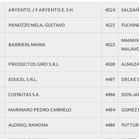
ARYENTO, J Y ARYENTO E. S.H.
4524
SALDAÑ
PANOZZO MELA, GUSTAVO
4523
FUCHIN
MAMANI 
BARBIERI, MARIA
4522
MALAVO
PRODUCTOS GIRO S.R.L
4500
ALMAZA
EDUCEL S.R.L.
4497
DECKE S
COFRUTAS S.A.
4496
DON JAI
MARINARO PEDRO CARMELO
4494
GOMEZ 
ALONSO, RAMONA
4486
FUTTURO 