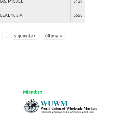
AS, MIGUEL
5129
LEAL 16 S.A.
5650
…
siguiente ›
última »
Miembro