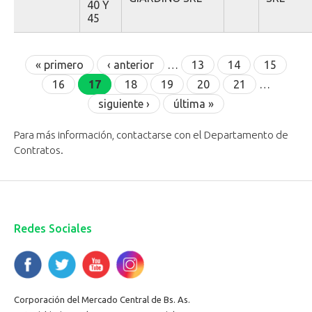
40 Y
45
Páginas
« primero
‹ anterior
…
13
14
15
16
17
18
19
20
21
…
siguiente ›
última »
Para más información, contactarse con el Departamento de
Contratos.
Redes Sociales
Corporación del Mercado Central de Bs. As.