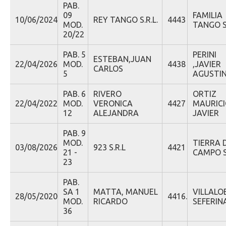
PAB.
09
FAMILIA
10/06/2024
REY TANGO S.R.L.
4443
MOD.
TANGO S.
20/22
PAB. 5
PERINI
ESTEBAN,JUAN
22/04/2026
MOD.
4438
,JAVIER
CARLOS
5
AGUSTI
PAB. 6
RIVERO
ORTIZ
22/04/2022
MOD.
VERONICA
4427
MAURIC
12
ALEJANDRA
JAVIER
PAB. 9
MOD.
TIERRA 
03/08/2026
923 S.R.L
4421
21 -
CAMPO S.
23
PAB.
SA 1
MATTA, MANUEL
VILLALO
28/05/2020
4416.
MOD.
RICARDO
SEFERIN
36