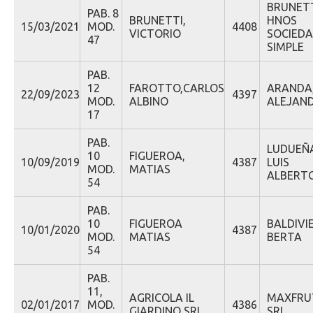
BRUNET
PAB. 8
BRUNETTI,
HNOS
15/03/2021
MOD.
4408
VICTORIO
SOCIED
47
SIMPLE
PAB.
12
FAROTTO,CARLOS
ARANDA
22/09/2023
4397
MOD.
ALBINO
ALEJAN
17
PAB.
LUDUEÑ
10
FIGUEROA,
10/09/2019
4387
LUIS
MOD.
MATIAS
ALBERT
54
PAB.
10
FIGUEROA
BALDIVI
10/01/2020
4387
MOD.
MATIAS
BERTA
54
PAB.
11,
AGRICOLA IL
MAXFRU
02/01/2017
MOD.
4386
GIARDINO SRL
SRL