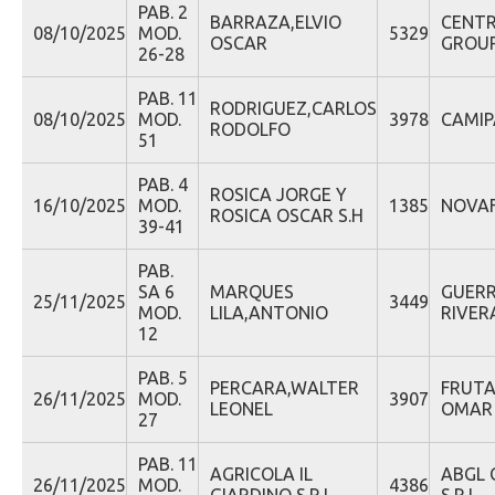
PAB. 2
BARRAZA,ELVIO
CENTR
08/10/2025
MOD.
5329
OSCAR
GROUP
26-28
PAB. 11
RODRIGUEZ,CARLOS
08/10/2025
MOD.
3978
CAMIP
RODOLFO
51
PAB. 4
ROSICA JORGE Y
16/10/2025
MOD.
1385
NOVAF
ROSICA OSCAR S.H
39-41
PAB.
SA 6
MARQUES
GUER
25/11/2025
3449
MOD.
LILA,ANTONIO
RIVER
12
PAB. 5
PERCARA,WALTER
FRUTA
26/11/2025
MOD.
3907
LEONEL
OMAR S
27
PAB. 11
AGRICOLA IL
ABGL 
26/11/2025
MOD.
4386