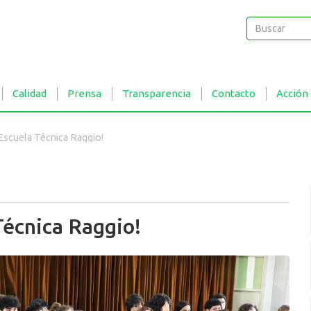
Buscar
Buscar
Calidad
Prensa
Transparencia
Contacto
Acción
a Escuela Técnica Raggio!
 Técnica Raggio!