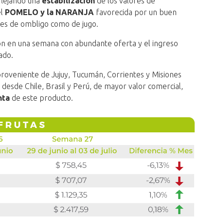
flejando una
estabilización
de los valores de
el
POMELO y la NARANJA
favorecida por un buen
des de ombligo como de jugo.
n en una semana con abundante oferta y el ingreso
ado.
roveniente de Jujuy, Tucumán, Corrientes y Misiones
esde Chile, Brasil y Perú, de mayor valor comercial,
nta
de este producto.