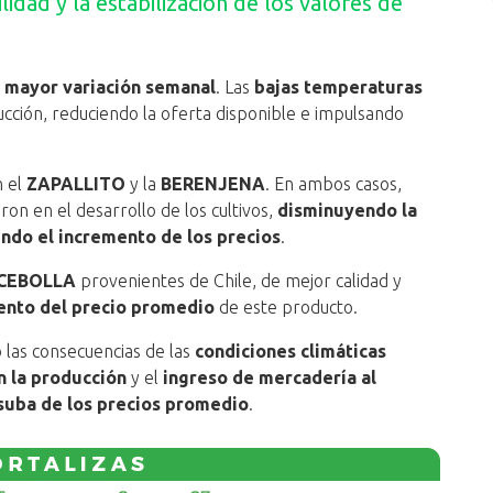
idad y la estabilización de los valores de
a
mayor variación semanal
. Las
bajas temperaturas
ucción, reduciendo la oferta disponible e impulsando
n el
ZAPALLITO
y la
BERENJENA
. En ambos casos,
on en el desarrollo de los cultivos,
disminuyendo la
ndo el incremento de los precios
.
CEBOLLA
provenientes de Chile, de mejor calidad y
nto del precio promedio
de este producto.
ó las consecuencias de las
condiciones climáticas
n la producción
y el
ingreso de mercadería al
suba de los precios promedio
.