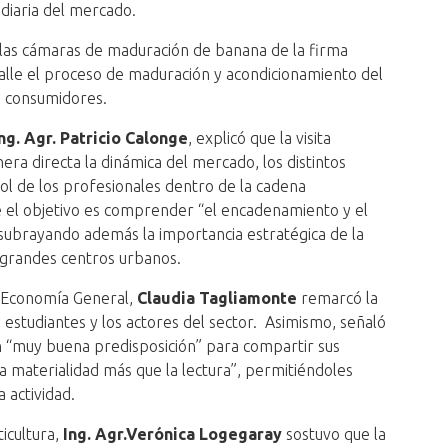
 diaria del mercado.
ó las cámaras de maduración de banana de la firma
alle el proceso de maduración y acondicionamiento del
s consumidores.
ng. Agr. Patricio Calonge
, explicó que la visita
era directa la dinámica del mercado, los distintos
rol de los profesionales dentro de la cadena
ue el objetivo es comprender “el encadenamiento y el
”, subrayando además la importancia estratégica de la
 grandes centros urbanos.
e Economía General,
Claudia Tagliamonte
remarcó la
 estudiantes y los actores del sector. Asimismo, señaló
n “muy buena predisposición” para compartir sus
la materialidad más que la lectura”, permitiéndoles
a actividad.
icultura,
Ing. Agr.
Verónica Logegaray
sostuvo que la