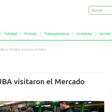
Buscar
Buscar
Calidad
Prensa
Transparencia
Contacto
Acción
la FAUBA visitaron el Mercado Central
UBA visitaron el Mercado