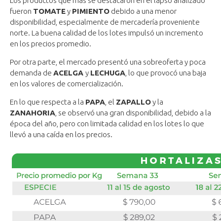
Los productos que más se destacaron en el lapso analizado
fueron
TOMATE
y
PIMIENTO
debido a una menor
disponibilidad, especialmente de mercadería proveniente
norte. La buena calidad de los lotes impulsó un incremento
en los precios promedio.
Por otra parte, el mercado presentó una sobreoferta y poca
demanda de
ACELGA
y
LECHUGA
, lo que provocó una baja
en los valores de comercialización.
En lo que respecta a la
PAPA
, el
ZAPALLO
y la
ZANAHORIA
, se observó una gran disponibilidad, debido a la
época del año, pero con limitada calidad en los lotes lo que
llevó a una caída en los precios.