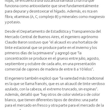
hojas, se encuentra una sustancia llamada
cinarina
que
funciona como antioxidante que sirve fundamentalmente
para depurar y desintoxicar el hígado. Además, es rica en
fibra, vitaminas (A, C, complejo B) y minerales como magnesio
y potasio.
Desde el Departamento de Estadística y Transparencia del
Mercado Central de Buenos Aires, el ingeniero agrónomo
Claudio Baron sostuvo que “el alcaucil es una hortaliza de
tinte estacional que se produce parte en el invierno y los
primeros días de la primavera” y agregó que “la
concentración se produce en el grueso entre julio, agosto,
septiembre y octubre de cada año, en una presentación
comercial de cajones de madera de entre 8 a 10 kilos”.
El ingeniero también explicó que “la variedad más tradicional
es la que se llama francés, que es un alcaucil de tinte verdoso
azulado, con la cabeza, el extremo truncado, sin espinas”.
Además, detalló que “hay otros de color violeta o de color
blanco, que tienen diferentes tipos de destino: una parte
para el mercado en fresco y otra parte para el mercado de la