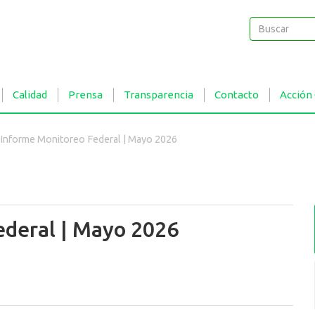
Buscar
Buscar
Calidad
Prensa
Transparencia
Contacto
Acción
Informe Monitoreo Federal | Mayo 2026
ederal | Mayo 2026