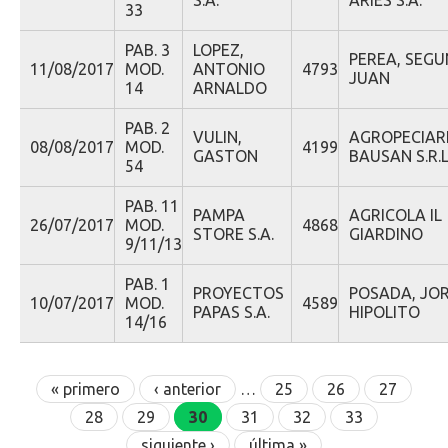
S.A.
ARIES S.A.
33
PAB. 3
LOPEZ,
PEREA, SEG
11/08/2017
MOD.
ANTONIO
4793
JUAN
14
ARNALDO
PAB. 2
VULIN,
AGROPECIAR
08/08/2017
MOD.
4199
GASTON
BAUSAN S.R.L
54
PAB. 11
PAMPA
AGRICOLA IL
26/07/2017
MOD.
4868
STORE S.A.
GIARDINO
9/11/13
PAB. 1
PROYECTOS
POSADA, JO
10/07/2017
MOD.
4589
PAPAS S.A.
HIPOLITO
14/16
Páginas
« primero
‹ anterior
…
25
26
27
28
29
30
31
32
33
siguiente ›
última »