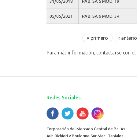
31/05/2018
PAB. SA 5 MOD. 19
05/05/2021
PAB. SA 6 MOD. 34
Páginas
« primero
‹ anterio
Para más información, contactarse con e
Redes Sociales
Corporación del Mercado Central de Bs. As.
Aut. Richieri y Boulogne Sur Mer . Tapiales