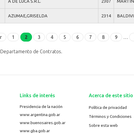
A DE LUCA S.R.L.
2307
MARTINE
AZUMAE,GRISELDA
2314
BALDIV
r
1
2
3
4
5
6
7
8
9
…
l Departamento de Contratos.
Links de interés
Acerca de este sitio
Presidencia de la nación
Política de privacidad
www.argentina.gob.ar
Términos y Condiciones
www.buenosaires.gob.ar
Sobre esta web
www.gba.gob.ar