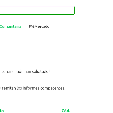
 Comunitaria
FM Mercado
continuación han solicitado la
eas remitan los informes competentes,
io
Cód.