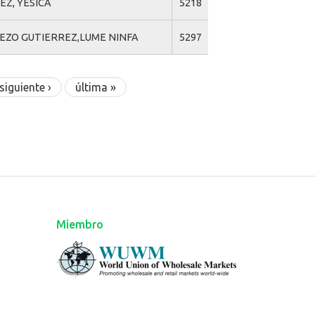
Z, YESICA
5218
IEZO GUTIERREZ,LUME NINFA
5297
siguiente ›
última »
Miembro