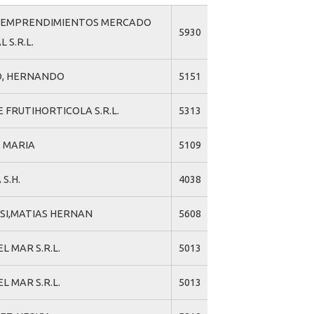
 EMPRENDIMIENTOS MERCADO
5930
 S.R.L.
, HERNANDO
5151
 FRUTIHORTICOLA S.R.L.
5313
, MARIA
5109
S.H.
4038
SI,MATIAS HERNAN
5608
EL MAR S.R.L.
5013
EL MAR S.R.L.
5013