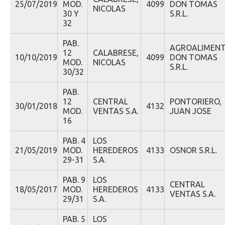
25/07/2019
MOD.
4099
DON TOMAS
NICOLAS
30 Y
S.R.L.
32
PAB.
AGROALIMEN
12
CALABRESE,
10/10/2019
4099
DON TOMAS
MOD.
NICOLAS
S.R.L.
30/32
PAB.
12
CENTRAL
PONTORIERO,
30/01/2018
4132
MOD.
VENTAS S.A.
JUAN JOSE
16
PAB. 4
LOS
21/05/2019
MOD.
HEREDEROS
4133
OSNOR S.R.L.
29-31
S.A.
PAB. 9
LOS
CENTRAL
18/05/2017
MOD.
HEREDEROS
4133
VENTAS S.A.
29/31
S.A.
PAB. 5
LOS