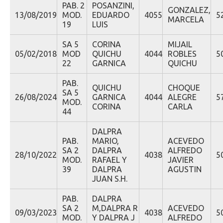
PAB. 2
POSANZINI,
GONZALEZ,
13/08/2019
MOD.
EDUARDO
4055
5
MARCELA
19
LUIS
SA 5
CORINA
MIJAIL
05/02/2018
MOD
QUICHU
4044
ROBLES
5
22
GARNICA
QUICHU
PAB.
QUICHU
CHOQUE
SA 5
26/08/2024
GARNICA
4044
ALEGRE
5
MOD.
CORINA
CARLA
44
DALPRA
PAB.
MARIO,
ACEVEDO
SA 2
DALPRA
ALFREDO
28/10/2022
4038
5
MOD.
RAFAEL Y
JAVIER
39
DALPRA
AGUSTIN
JUAN S.H.
PAB.
DALPRA
SA 2
M,DALPRA R
ACEVEDO
09/03/2023
4038
5
MOD.
Y DALPRA J
ALFREDO