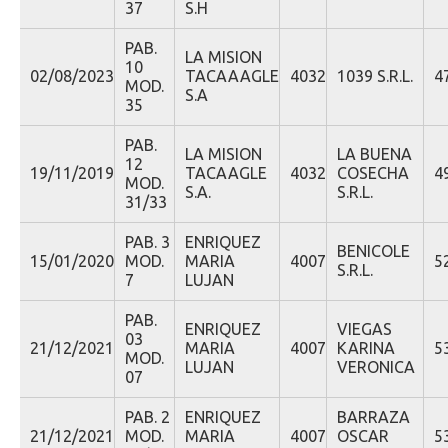
37
S.H
PAB.
LA MISION
10
02/08/2023
TACAAAGLE
4032
1039 S.R.L.
4
MOD.
S.A
35
PAB.
LA MISION
LA BUENA
12
19/11/2019
TACAAGLE
4032
COSECHA
4
MOD.
S.A.
S.R.L.
31/33
PAB. 3
ENRIQUEZ
BENICOLE
15/01/2020
MOD.
MARIA
4007
5
S.R.L.
7
LUJAN
PAB.
ENRIQUEZ
VIEGAS
03
21/12/2021
MARIA
4007
KARINA
5
MOD.
LUJAN
VERONICA
07
PAB. 2
ENRIQUEZ
BARRAZA
21/12/2021
MOD.
MARIA
4007
OSCAR
5