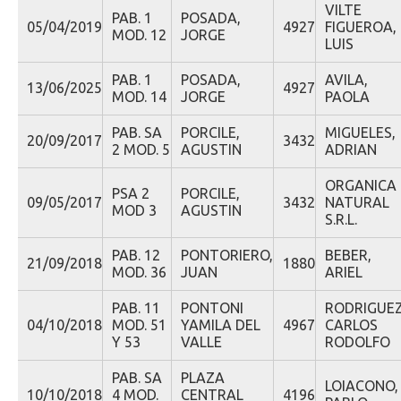
VILTE
PAB. 1
POSADA,
05/04/2019
4927
FIGUEROA,
MOD. 12
JORGE
LUIS
PAB. 1
POSADA,
AVILA,
13/06/2025
4927
MOD. 14
JORGE
PAOLA
PAB. SA
PORCILE,
MIGUELES,
20/09/2017
3432
2 MOD. 5
AGUSTIN
ADRIAN
ORGANICA
PSA 2
PORCILE,
09/05/2017
3432
NATURAL
MOD 3
AGUSTIN
S.R.L.
PAB. 12
PONTORIERO,
BEBER,
21/09/2018
1880
MOD. 36
JUAN
ARIEL
PAB. 11
PONTONI
RODRIGUE
04/10/2018
MOD. 51
YAMILA DEL
4967
CARLOS
Y 53
VALLE
RODOLFO
PAB. SA
PLAZA
LOIACONO,
10/10/2018
4 MOD.
CENTRAL
4196