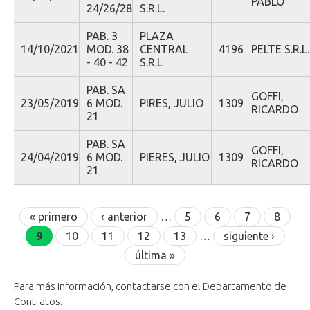
PABLO
24/26/28
S.R.L.
PAB. 3
PLAZA
14/10/2021
MOD. 38
CENTRAL
4196
PELTE S.R.L.
- 40 - 42
S.R.L
PAB. SA
GOFFI,
23/05/2019
6 MOD.
PIRES, JULIO
1309
RICARDO
21
PAB. SA
GOFFI,
24/04/2019
6 MOD.
PIERES, JULIO
1309
RICARDO
21
Páginas
« primero
‹ anterior
…
5
6
7
8
9
10
11
12
13
…
siguiente ›
última »
Para más información, contactarse con el Departamento de
Contratos.