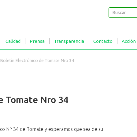
Buscar
Buscar
Calidad
Prensa
Transparencia
Contacto
Acción
Boletín Electrónico de Tomate Nro 34
de Tomate Nro 34
nico Nº 34 de Tomate y esperamos que sea de su