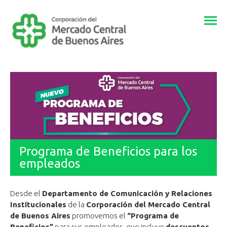
Togg
navi
Programa de Beneficios para los
empleados
Desde el
Departamento de Comunicación y Relaciones
Institucionales
de la
Corporación del Mercado Central
de Buenos Aires
promovemos el
“Programa de
Beneficios”
para sus empleados, que incluye
descuentos