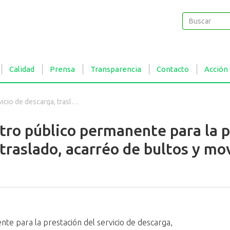
Buscar
Buscar
Calidad
Prensa
Transparencia
Contacto
Acción
ado, acarréo de bultos y movimiento de envases
tro público permanente para la p
 traslado, acarréo de bultos y m
te para la prestación del servicio de descarga,