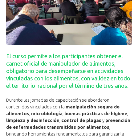
El curso permite a los participantes obtener el
carnet oficial de manipulador de alimentos,
obligatorio para desempeñarse en actividades
vinculadas con los alimentos, con validez en todo
el territorio nacional por el término de tres años.
Durante las jornadas de capacitación se abordaron
contenidos vinculados con la
manipulación segura de
alimentos
,
microbiología
,
buenas prácticas de higiene
,
limpieza y desinfección
,
control de
plagas
y
prevención
de enfermedades transmitidas por alimentos
,
brindando herramientas fundamentales para garantizar la