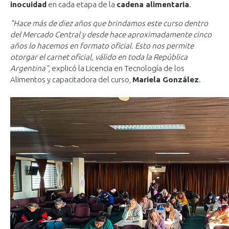
inocuidad
en cada etapa de la
cadena alimentaria
.
"Hace más de diez años que brindamos este curso dentro
del Mercado Central y desde hace aproximadamente cinco
años lo hacemos en formato oficial. Esto nos permite
otorgar el carnet oficial, válido en toda la República
Argentina"
, explicó la Licencia en Tecnología de los
Alimentos y capacitadora del curso,
Mariela González
.