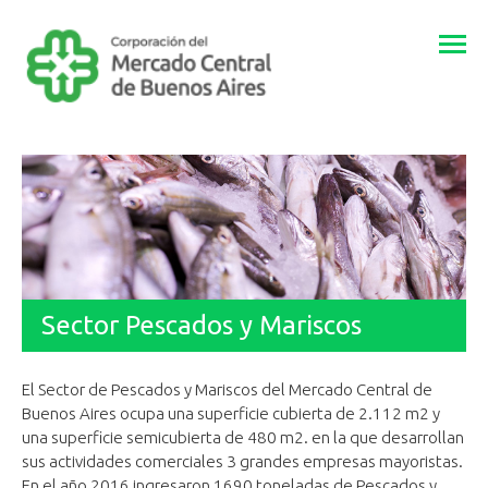
Togg
navi
Sector Pescados y Mariscos
El Sector de Pescados y Mariscos del Mercado Central de
Buenos Aires ocupa una superficie cubierta de 2.112 m2 y
una superficie semicubierta de 480 m2. en la que desarrollan
sus actividades comerciales 3 grandes empresas mayoristas.
En el año 2016 ingresaron 1690 toneladas de Pescados y