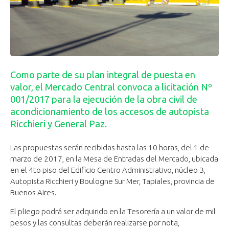
Como parte de su plan integral de puesta en
valor, el Mercado Central convoca a licitación Nº
001/2017 para la ejecución de la obra civil de
acondicionamiento de los accesos de autopista
Ricchieri y General Paz.
Las propuestas serán recibidas hasta las 10 horas, del 1 de
marzo de 2017, en la Mesa de Entradas del Mercado, ubicada
en el 4to piso del Edificio Centro Administrativo, núcleo 3,
Autopista Ricchieri y Boulogne Sur Mer, Tapiales, provincia de
Buenos Aires.
El pliego podrá ser adquirido en la Tesorería a un valor de mil
pesos y las consultas deberán realizarse por nota,