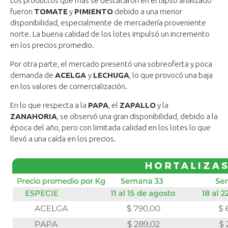
Los productos que más se destacaron en el lapso analizado
fueron
TOMATE
y
PIMIENTO
debido a una menor
disponibilidad, especialmente de mercadería proveniente
norte. La buena calidad de los lotes impulsó un incremento
en los precios promedio.
Por otra parte, el mercado presentó una sobreoferta y poca
demanda de
ACELGA
y
LECHUGA
, lo que provocó una baja
en los valores de comercialización.
En lo que respecta a la
PAPA
, el
ZAPALLO
y la
ZANAHORIA
, se observó una gran disponibilidad, debido a la
época del año, pero con limitada calidad en los lotes lo que
llevó a una caída en los precios.