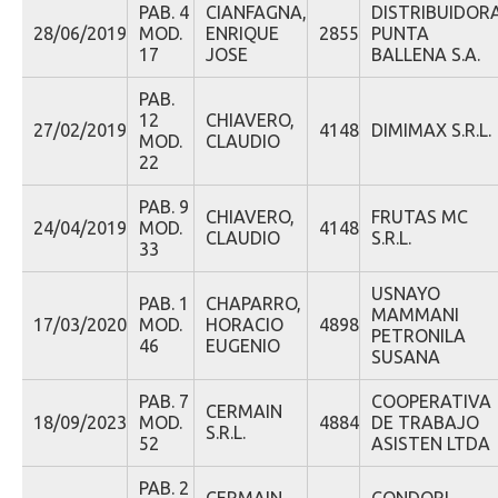
PAB. 4
CIANFAGNA,
DISTRIBUIDOR
28/06/2019
MOD.
ENRIQUE
2855
PUNTA
17
JOSE
BALLENA S.A.
PAB.
12
CHIAVERO,
27/02/2019
4148
DIMIMAX S.R.L.
MOD.
CLAUDIO
22
PAB. 9
CHIAVERO,
FRUTAS MC
24/04/2019
MOD.
4148
CLAUDIO
S.R.L.
33
USNAYO
PAB. 1
CHAPARRO,
MAMMANI
17/03/2020
MOD.
HORACIO
4898
PETRONILA
46
EUGENIO
SUSANA
PAB. 7
COOPERATIVA
CERMAIN
18/09/2023
MOD.
4884
DE TRABAJO
S.R.L.
52
ASISTEN LTDA
PAB. 2