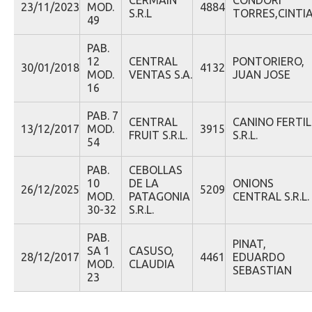
CERMAIN
CONDORI
23/11/2023
MOD.
4884
S.R.L
TORRES,CINTI
49
PAB.
12
CENTRAL
PONTORIERO,
30/01/2018
4132
MOD.
VENTAS S.A.
JUAN JOSE
16
PAB. 7
CENTRAL
CANINO FERTIL
13/12/2017
MOD.
3915
FRUIT S.R.L.
S.R.L.
54
PAB.
CEBOLLAS
10
DE LA
ONIONS
26/12/2025
5209
MOD.
PATAGONIA
CENTRAL S.R.L.
30-32
S.R.L.
PAB.
PINAT,
SA 1
CASUSO,
28/12/2017
4461
EDUARDO
MOD.
CLAUDIA
SEBASTIAN
23