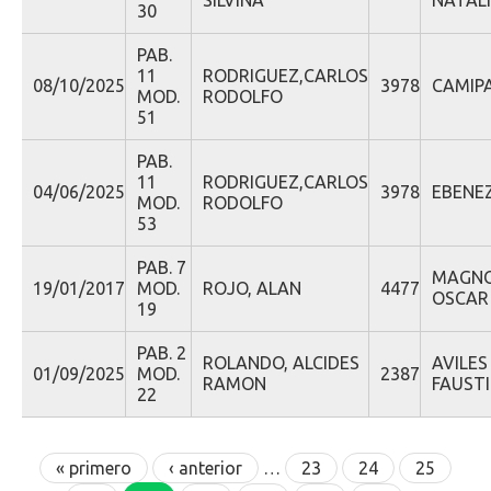
SILVINA
NATAL
30
PAB.
11
RODRIGUEZ,CARLOS
08/10/2025
3978
CAMIPA
MOD.
RODOLFO
51
PAB.
11
RODRIGUEZ,CARLOS
04/06/2025
3978
EBENEZ
MOD.
RODOLFO
53
PAB. 7
MAGNO
19/01/2017
MOD.
ROJO, ALAN
4477
OSCAR
19
PAB. 2
ROLANDO, ALCIDES
AVILES
01/09/2025
MOD.
2387
RAMON
FAUST
22
Páginas
« primero
‹ anterior
…
23
24
25