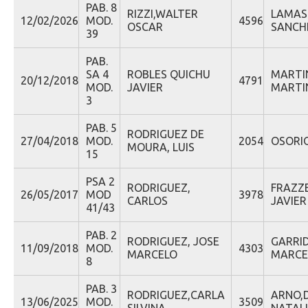
PAB. 8
RIZZI,WALTER
LAMAS
12/02/2026
MOD.
4596
OSCAR
SANCH
39
PAB.
SA 4
ROBLES QUICHU
MARTI
20/12/2018
4791
MOD.
JAVIER
MARTIN
3
PAB. 5
RODRIGUEZ DE
27/04/2018
MOD.
2054
OSORIO
MOURA, LUIS
15
PSA 2
RODRIGUEZ,
FRAZZ
26/05/2017
MOD
3978
CARLOS
JAVIER
41/43
PAB. 2
RODRIGUEZ, JOSE
GARRID
11/09/2018
MOD.
4303
MARCELO
MARCE
8
PAB. 3
RODRIGUEZ,CARLA
ARNO,
13/06/2025
MOD.
3509