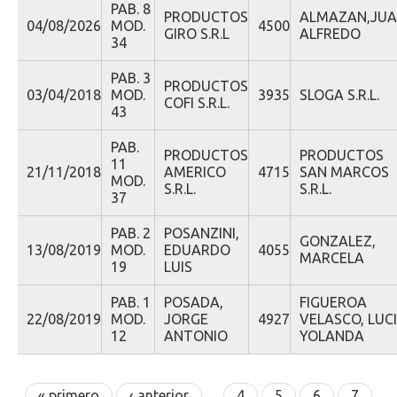
PAB. 8
PRODUCTOS
ALMAZAN,JU
04/08/2026
MOD.
4500
GIRO S.R.L
ALFREDO
34
PAB. 3
PRODUCTOS
03/04/2018
MOD.
3935
SLOGA S.R.L.
COFI S.R.L.
43
PAB.
PRODUCTOS
PRODUCTOS
11
21/11/2018
AMERICO
4715
SAN MARCOS
MOD.
S.R.L.
S.R.L.
37
PAB. 2
POSANZINI,
GONZALEZ,
13/08/2019
MOD.
EDUARDO
4055
MARCELA
19
LUIS
PAB. 1
POSADA,
FIGUEROA
22/08/2019
MOD.
JORGE
4927
VELASCO, LUC
12
ANTONIO
YOLANDA
Páginas
« primero
‹ anterior
…
4
5
6
7