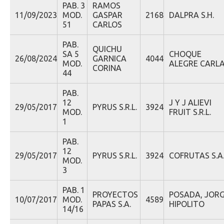
PAB. 3
RAMOS
11/09/2023
MOD.
GASPAR
2168
DALPRA S.H.
51
CARLOS
PAB.
QUICHU
SA 5
CHOQUE
26/08/2024
GARNICA
4044
MOD.
ALEGRE CARL
CORINA
44
PAB.
12
J Y J ALIEVI
29/05/2017
PYRUS S.R.L.
3924
MOD.
FRUIT S.R.L.
1
PAB.
12
29/05/2017
PYRUS S.R.L.
3924
COFRUTAS S.A
MOD.
3
PAB. 1
PROYECTOS
POSADA, JOR
10/07/2017
MOD.
4589
PAPAS S.A.
HIPOLITO
14/16