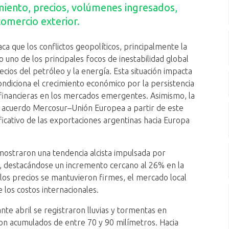
miento, precios, volúmenes ingresados,
comercio exterior.
aca que los conflictos geopolíticos, principalmente la
 uno de los principales focos de inestabilidad global
ecios del petróleo y la energía. Esta situación impacta
 condiciona el crecimiento económico por la persistencia
s financieras en los mercados emergentes. Asimismo, la
el acuerdo Mercosur–Unión Europea a partir de este
icativo de las exportaciones argentinas hacia Europa
s mostraron una tendencia alcista impulsada por
s, destacándose un incremento cercano al 26% en la
n los precios se mantuvieron firmes, el mercado local
 los costos internacionales.
te abril se registraron lluvias y tormentas en
con acumulados de entre 70 y 90 milímetros. Hacia