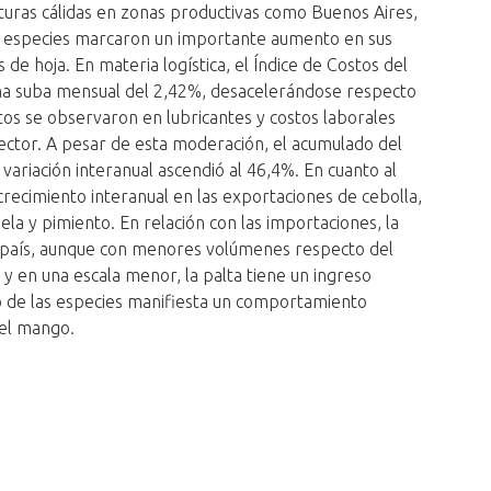
uras cálidas en zonas productivas como Buenos Aires,
las especies marcaron un importante aumento en sus
 de hoja. En materia logística, el Índice de Costos del
una suba mensual del 2,42%, desacelerándose respecto
os se observaron en lubricantes y costos laborales
l sector. A pesar de esta moderación, el acumulado del
variación interanual ascendió al 46,4%. En cuanto al
crecimiento interanual en las exportaciones de cebolla,
uela y pimiento. En relación con las importaciones, la
l país, aunque con menores volúmenes respecto del
 en una escala menor, la palta tiene un ingreso
o de las especies manifiesta un comportamiento
y el mango.