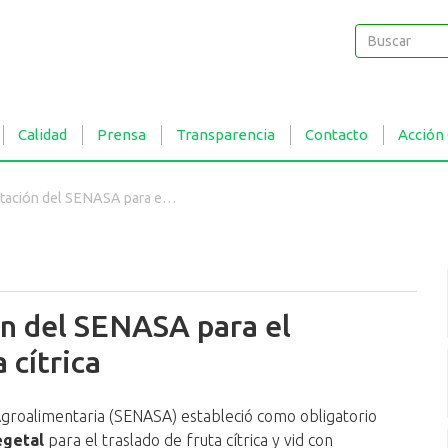
Buscar
Buscar
Calidad
Prensa
Transparencia
Contacto
Acción
NASA para el traslado de vid y fruta cítrica
n del SENASA para el
 cítrica
 Agroalimentaria (SENASA) estableció como obligatorio
egetal
para el traslado de fruta cítrica y vid con