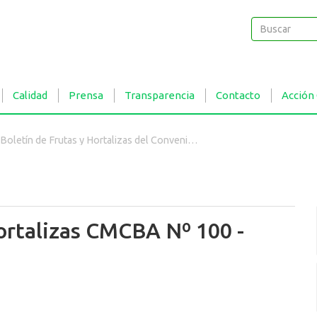
Buscar
Buscar
Calidad
Prensa
Transparencia
Contacto
Acción
Boletín de Frutas y Hortalizas del Convenio INTA- CMCBA Nº 100 - Uvas
Hortalizas CMCBA Nº 100 -