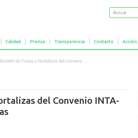
Buscar
Buscar
Calidad
Prensa
Transparencia
Contacto
Acción
Boletín de Frutas y Hortalizas del Convenio INTA- CMCBA Nº 92 - Cerezas
ortalizas del Convenio INTA-
as