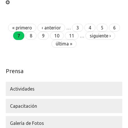
Páginas
« primero
‹ anterior
…
3
4
5
6
7
8
9
10
11
…
siguiente ›
última »
Prensa
Actividades
Capacitación
Galería de Fotos