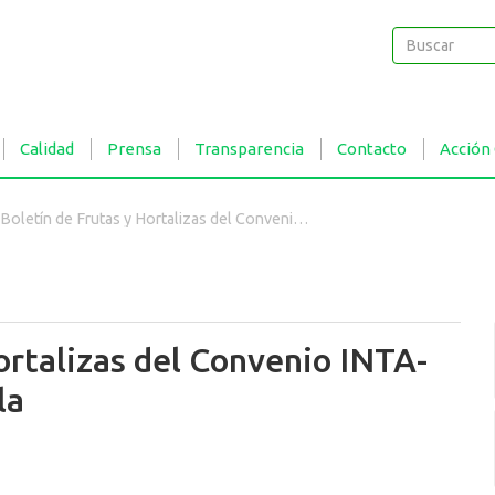
Buscar
Buscar
Calidad
Prensa
Transparencia
Contacto
Acción
Boletín de Frutas y Hortalizas del Convenio INTA- CMCBA Nº 64 - Cebolla
ortalizas del Convenio INTA-
la